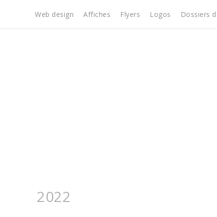
Skip
Web design
Affiches
Flyers
Logos
Dossiers d
to
content
2022
Home
2022